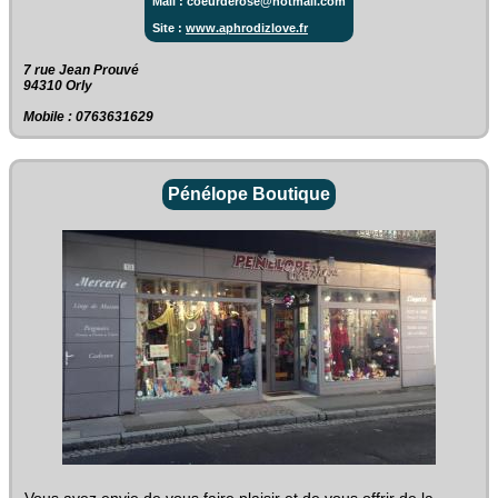
Mail : coeurderose@hotmail.com
Site :
www.aphrodizlove.fr
7 rue Jean Prouvé‎
94310 Orly
Mobile : 0763631629
Pénélope Boutique
Vous avez envie de vous faire plaisir et de vous offrir de la