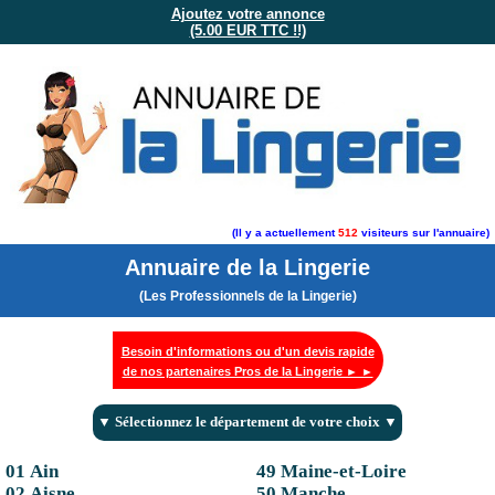
Ajoutez votre annonce
(5.00 EUR TTC !!)
(Il y a actuellement
512
visiteurs sur l'annuaire)
Annuaire de la Lingerie
(Les Professionnels de la Lingerie)
Besoin d'informations ou d'un devis rapide
de nos partenaires Pros de la Lingerie ► ►
▼ Sélectionnez le département de votre choix ▼
01 Ain
49 Maine-et-Loire
02 Aisne
50 Manche